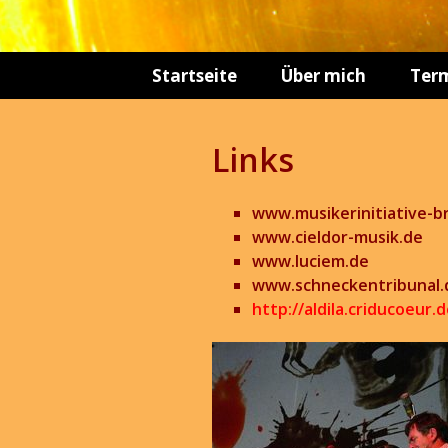
Springe
Startseite
Über mich
Ter
zum
Inhalt
Links
www.musikerinitiative-b
www.cieldor-musik.de
www.luciem.de
www.schneckentribunal.
http://aldila.criducoeur.d