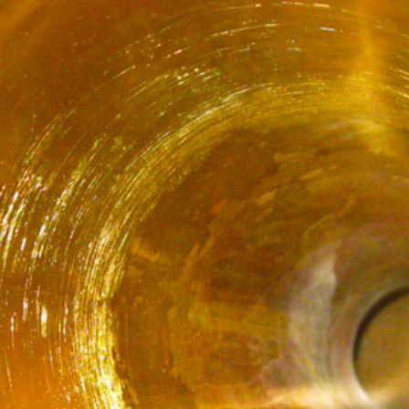
goge
ta