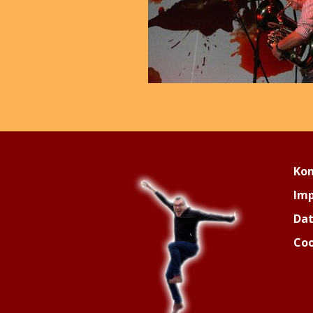
Ko
Im
Dat
Coo