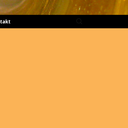
Suchen
takt
nach: