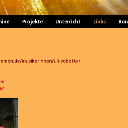
mine
Projekte
Unterricht
Links
Kon
Aktuelle
Formationen
Festivals und
Performances
remen.de/musikerinnen/uli-sobotta/
CD / DVD-
Veröffentlichungen
de
e/